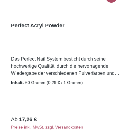
Perfect Acryl Powder
Das Perfect Nail System besticht durch seine
hochwertige Qualität, durch die hervorragende
Wiedergabe der verschiedenen Pulverfarben und
durch die Flexibilität des künstlichen Nagels. Leicht
Inhalt:
60 Gramm
(0,29 € / 1 Gramm)
zu verarbeiten, besonders streichfähig mit
ausreichender Aushärtungszeit, hervorragend
geeignet für French-Manicure-Nägel oder
verschiedenste Nail Designs. The Perfect Nail
System faccinates by its high quality, by the exellent
Regulärer Preis:
Ab
17,26 €
reproduction of the different powder colours and by
Preise inkl. MwSt. zzgl. Versandkosten
the flexibility of the artificial nail. To process easily,