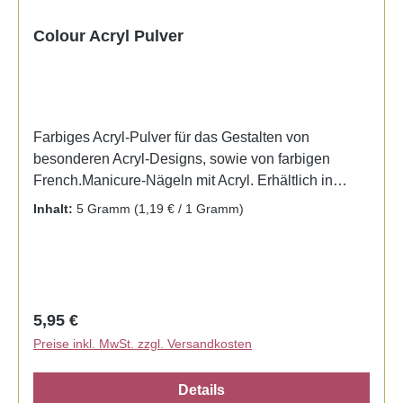
Colour Acryl Pulver
Farbiges Acryl-Pulver für das Gestalten von
besonderen Acryl-Designs, sowie von farbigen
French.Manicure-Nägeln mit Acryl. Erhältlich in
verschiendenen Farben mit und ohne Glitter-Effekt.
Inhalt:
5 Gramm
(1,19 € / 1 Gramm)
Wieder im Sortiment - Neon Color ... (CA29 - CA33)
Regulärer Preis:
5,95 €
Preise inkl. MwSt. zzgl. Versandkosten
Details