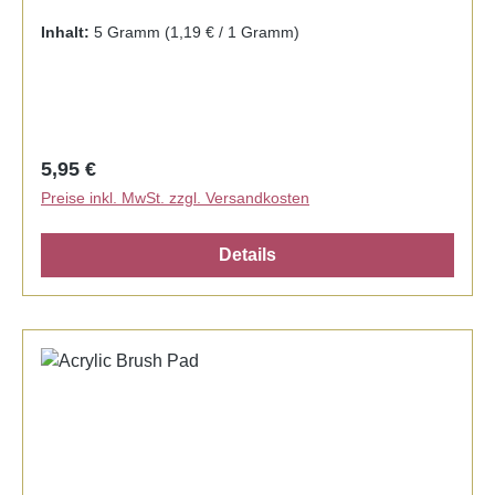
Inhalt:
5 Gramm
(1,19 € / 1 Gramm)
Regulärer Preis:
5,95 €
Preise inkl. MwSt. zzgl. Versandkosten
Details