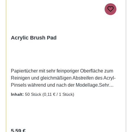
Acrylic Brush Pad
Papiertücher mit sehr feinporiger Oberfläche zum
Reinigen und gleichmäßigen Abstreifen des Acryl-
Pinsels während und nach der Modellage.Sehr
wichtig, um das korrekte Mischungsverhältnis von
Inhalt:
50 Stück
(0,11 € / 1 Stück)
Pulver und Liquid beizubehalten.Fusselfrei. 50
Stück.
Regulärer Preis:
5,59 €