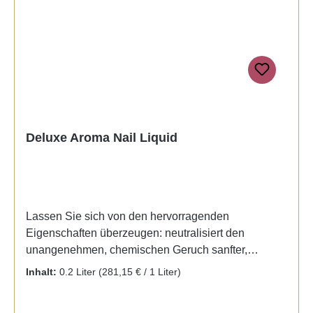
modellists; extended by an up market, natural-
looking camouflage powder. This powder liquid
system fascinates by its quick drying time, its
excellent processing way and its light permanence.
Deluxe Aroma Nail Liquid
Lassen Sie sich von den hervorragenden
Eigenschaften überzeugen: neutralisiert den
unangenehmen, chemischen Geruch sanfter,
fruchtiger und blumiger Duft beim Auftragen optimale
Inhalt:
0.2 Liter
(281,15 € / 1 Liter)
Aushärtung einfache Verarbeitung kein Vergilben
durch UV-Stabilisatoren auch beim Abfeilen