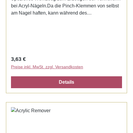
bei Acryl-Nägeln.Da die Pinch-Klemmen von selbst
am Nagel haften, kann während des
Härtungsprozesses bereits an den nächsten Nägeln
weitergearbeitet werden. Erhältlich in schwarz,
transparent und pink.
Regulärer Preis:
3,63 €
Preise inkl. MwSt. zzgl. Versandkosten
Details