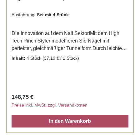
Ausführung:
Set mit 4 Stück
Die Innovation auf dem Nail Sektor!Mit dem High
Tech Pinch Styler modellieren Sie Nägel mit
perfekter, gleichmäßiger Tunnelform.Durch leichtes
Anbringen und kostante Formgebung erzielen Sie
Inhalt:
4 Stück
(37,19 € / 1 Stück)
perfekte Ergebnisse.Die einfache Handhabung wird
Sie überzeugen. Im Set mit den den Größen: Größe
6 Größe 7 Größe 8 Größe 10 zur optimalen
Formgebung unterschiedlicher Nägel.
Regulärer Preis:
148,75 €
Preise inkl. MwSt. zzgl. Versandkosten
In den Warenkorb