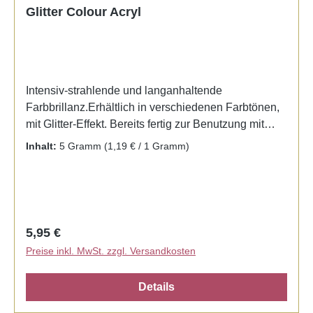
Glitter Colour Acryl
Intensiv-strahlende und langanhaltende
Farbbrillanz.Erhältlich in verschiedenen Farbtönen,
mit Glitter-Effekt. Bereits fertig zur Benutzung mit
Liquid. Kein Mischen notwendig.
Inhalt:
5 Gramm
(1,19 € / 1 Gramm)
Regulärer Preis:
5,95 €
Preise inkl. MwSt. zzgl. Versandkosten
Details