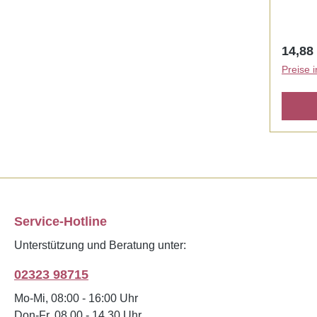
Pinseli
und in 
besond
Regulä
14,88
Ihnen 
Preise 
Strass
Pinsel 
Pinsels
Pinsel 
oval.
Service-Hotline
Unterstützung und Beratung unter:
02323 98715
Mo-Mi, 08:00 - 16:00 Uhr
Don-Fr, 08.00 - 14.30 Uhr