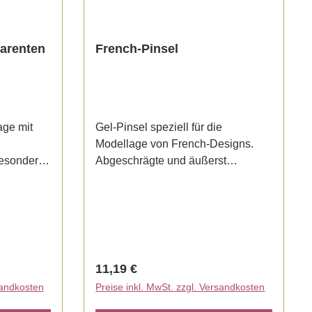
parenten
French-Pinsel
age mit
Gel-Pinsel speziell für die
Modellage von French-Designs.
besonders
Abgeschrägte und äußerst
 sehr feine
hochwertige Synthetikhaare
ohe
erleichtern das Aufbringen des
dieser
French-Geles in Form einer
te
gleichmäßigen Smile-Line. Sehr
be aus.
gute Farbaufnahme- und abgabe
ge und
durch besonders feine Haarspitzen
Regulärer Preis:
11,19 €
tlich in
von hoher Elastizität. Transparenter
sandkosten
Preise inkl. MwSt. zzgl. Versandkosten
Stiel mit nahtloser Silberzwinge.