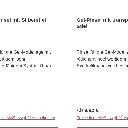
nsel mit Silberstiel
Gel-Pinsel mit trans
Stiel
für die Gel-Modellage mit
Pinsel für die Gel-Modell
rtigem, sehr
rötlichem, hochwertigem
zierfähigem Synthetikhaar
Synthetikhaar, welches 
gt. Feine Haarspitzen und
strapazierfähig ist. Durch
ohe Elastizität, ermöglichen
Haarspitzen und deren h
ehr gute Farbaufnahme und -
Elastizität, zeichnet sich 
. Mit nahtloser Silberzwinge
Pinsel durch eine sehr gu
berfarbenem Stiel. Erhältlich
Farbaufnahme und -abga
i Größen.
Mit nahtloser Silberzwin
rer Preis:
Regulärer Preis:
Ab
9,82 €
transparentem Stiel. Erhäl
inkl. MwSt. zzgl. Versandkosten
Preise inkl. MwSt. zzgl. Ver
zwei Ausführungen.