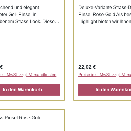
chend und elegant
Deluxe-Variante Strass-
ter Gel- Pinsel in
Pinsel Rose-Gold Als be
rbenem Strass-Look. Dieser
Highlight bieten wir Ihne
 wurde mit edlen Kolinsky-
noch eine weitere Strass
 (Rotmader-/Echthaar)
an. bei diesem Pinsel ist 
gt, welche sich durch ihre
Strassebenfalls im Pinsel
ormbeständigkeit und
eingearbeitet - dieser Pins
t hohe Langlebigkeit
erhältlich in der Größe 8 
hnen. Sehr griffig, durch
rer Preis:
Regulärer Preis:
 €
22,02 €
breiten Stiel. Dank der
inkl. MwSt. zzgl. Versandkosten
Preise inkl. MwSt. zzgl. Ver
ckbaren Kappe sind die
aare stets vor
In den Warenkorb
In den Warenko
einflüssen, wie UV-Licht
aub geschützt und auch
ragend für unterwegs
et.