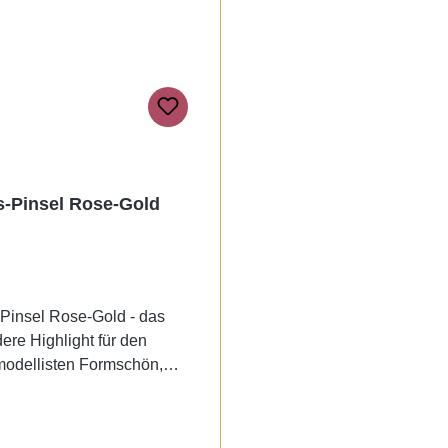
s-Pinsel Rose-Gold
-Pinsel Rose-Gold - das
ere Highlight für den
odellisten Formschön,
nt und von hervorragender
aar-Qualität. Erhältlich sind
 neuen Strass-Modellage-