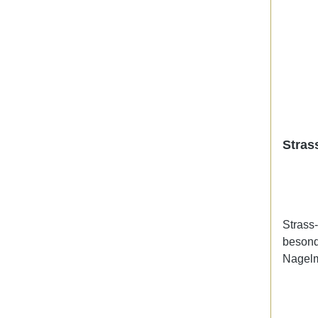
Stras
Strass
besond
Nagelm
brillia
Pinselh
unsere