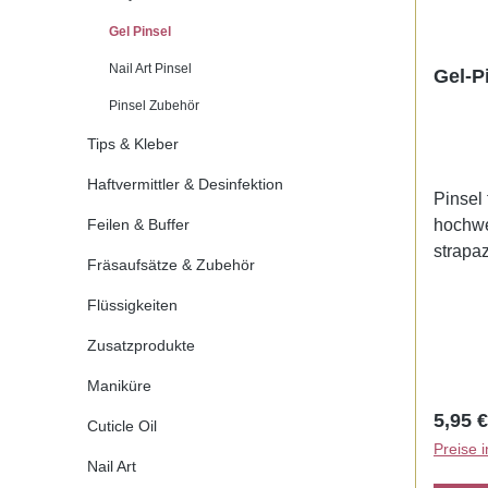
Gel Pinsel
Nail Art Pinsel
Gel-Pi
Pinsel Zubehör
Tips & Kleber
Haftvermittler & Desinfektion
Pinsel 
Feilen & Buffer
hochwe
strapa
Fräsaufsätze & Zubehör
geferti
deren h
Flüssigkeiten
eine s
Zusatzprodukte
abgabe
und sil
Maniküre
in zwe
Regulä
5,95 €
Cuticle Oil
Preise 
Nail Art