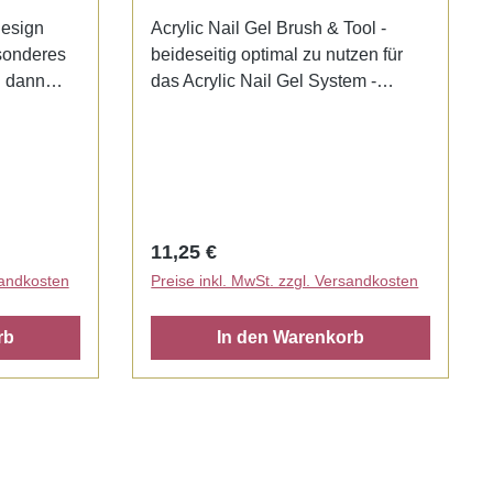
Design
Acrylic Nail Gel Brush & Tool -
sonderes
beideseitig optimal zu nutzen für
n dann
das Acrylic Nail Gel System -
-Variante
ausgestattet mit einem Spatel und
der
einem Pinsel
stiel
el ist
oval.
Regulärer Preis:
11,25 €
sandkosten
Preise inkl. MwSt. zzgl. Versandkosten
rb
In den Warenkorb