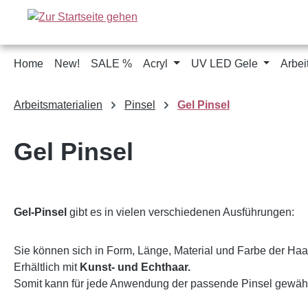
m Hauptinhalt springen
Zur Suche springen
Zur Hauptnavigation springen
Home
New!
SALE %
Acryl
UV LED Gele
Arbei
Arbeitsmaterialien
Pinsel
Gel Pinsel
Gel Pinsel
Gel-Pinsel
gibt es in vielen verschiedenen Ausführungen:
Sie können sich in Form, Länge, Material und Farbe der Haa
Erhältlich mit
Kunst- und Echthaar.
Somit kann für jede Anwendung der passende Pinsel gewäh