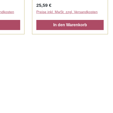
f-
Regulärer Preis:
25,59 €
 UV/LED 60-
andkosten
Preise inkl. MwSt. zzgl. Versandkosten
In den Warenkorb