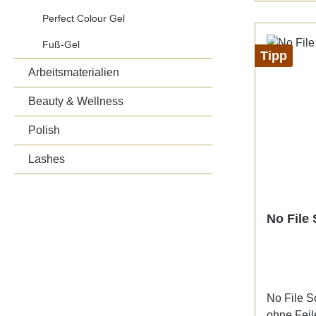
properties
Perfect Colour Gel
low warmi
Fuß-Gel
well as in
Tipp
Curing ti
Arbeitsmaterialien
Beauty & Wellness
Polish
Lashes
No File 
No File S
ohne Fei