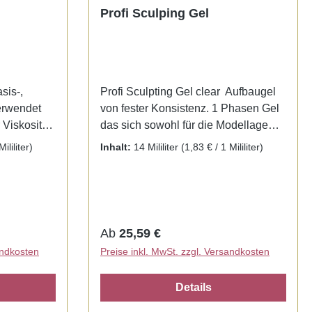
Profi Sculping Gel
sis-,
Profi Sculpting Gel clear Aufbaugel
erwendet
von fester Konsistenz. 1 Phasen Gel
Viskosität
das sich sowohl für die Modellage
besonders
von Kunstnägeln, als auch für
ililiter)
Inhalt:
14 Mililiter
(1,83 € / 1 Mililiter)
hältlich.-
natürliche Nagelverstärkungen
en-
eignet. Optimal zur Verwendung bei
der Nagelmodellage mit
Schablonen.Leichte Verarbeitung,
en) - härtet
selbstglättend und ohne
Regulärer Preis:
Ab
25,59 €
ls auch in
Hitzeentwicklung. Läuft nicht in die
andkosten
Preise inkl. MwSt. zzgl. Versandkosten
 Thin
Nagelränder. Das Gel ist in klar sowie
hich can be
einem rose Ton erhältlich
Details
-up, and
Härtungszeit : UV/LED 60 -90 Sek.
smoothing,
Builder Gel of firm consistency. 1