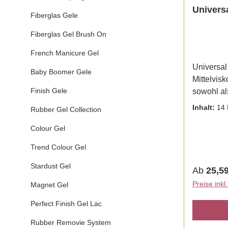
Univers
Fiberglas Gele
Fiberglas Gel Brush On
French Manicure Gel
Universal
Baby Boomer Gele
Mittelvis
Finish Gele
sowohl al
auch als 
Inhalt:
14 
Rubber Gel Collection
kann. Sel
Haftungse
Colour Gel
Verfärbun
Trend Colour Gel
Hitzeentwicklung. E
sowie in 
Stardust Gel
Reguläre
Ab
25,59
Ton. Härtungszeit : UV/LED 60-90
Preise ink
Magnet Gel
Sek Medium viscosity one-phase
gel, whic
Perfect Finish Gel Lac
a build-up
Rubber Removie System
Self-smoo