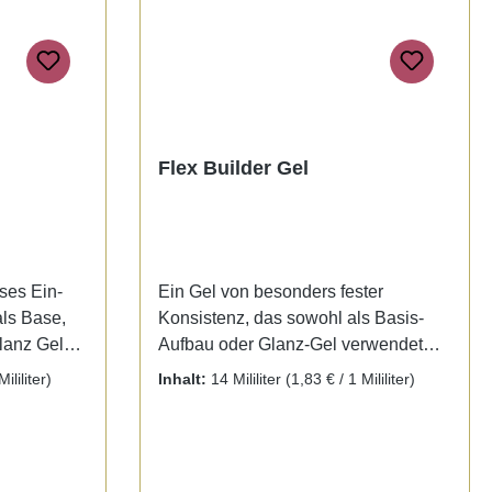
 edges. The
s well as, a
Flex Builder Gel
Ein Gel von besonders fester
als Base,
Konsistenz, das sowohl als Basis-
lanz Gel
Aufbau oder Glanz-Gel verwendet
flexibel,
werden kann, selbstglättend.
ililiter)
Inhalt:
14 Mililiter
(1,83 € / 1 Mililiter)
 be used as
 also as a