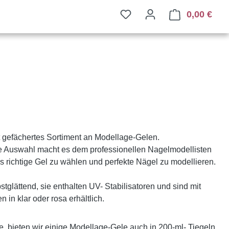
0,00 €
Ware
eit gefächertes Sortiment an Modellage-Gelen.
e Auswahl macht es dem professionellen Nagelmodellisten
s richtige Gel zu wählen und perfekte Nägel zu modellieren.
stglättend, sie enthalten UV- Stabilisatoren und sind mit
 in klar oder rosa erhältlich.
 bieten wir einige Modellage-Gele auch in 200-ml- Tiegeln