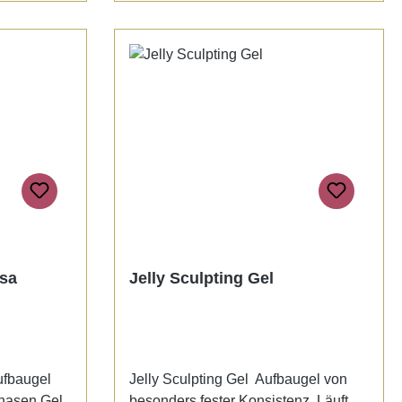
ties, no
phase gel that is suitable for
arming.
modelling artificial nails, as well as
as in a
for natural nail reinforcements.
 in a light
Optimal for use in nail modelling with
ing 1-
templates.Easy processing, self-
istency
smoothing and without warming.
90 sec
Does not run into the nail edges. The
gel is available in Clear, as well as, a
Rose tone. Curing time : UV/LED 60
-90 sec.
osa
Jelly Sculpting Gel
ufbaugel
Jelly Sculpting Gel Aufbaugel von
Phasen Gel
besonders fester Konsistenz. Läuft