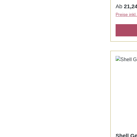
Reguläre
Ab
21,24
Preise ink
Shell Ge