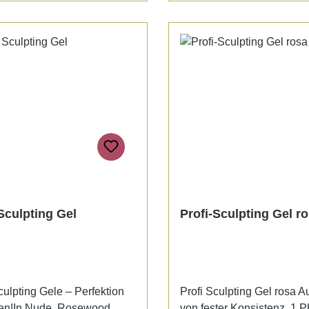
, no discolouration - with
very good adhesion proper
ng. Available in clear as
discoloration - with low w
 a transparent rose tone.
Available in Clear as well 
me : UV/LED 60-90 sec.
transparent Rose tone.Also
rose-coloured, non-yellow
phase gel with a firm cons
Curing time : UV/LED 60-
Sculpting Gel
Profi-Sculpting Gel r
culpting Gele – Perfektion
Profi Sculpting Gel rosa A
len!In Nude, Rosewood,
von fester Konsistenz. 1 