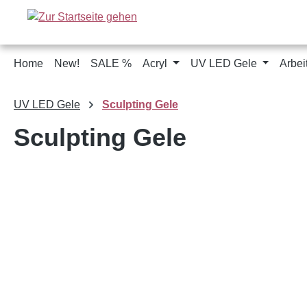
m Hauptinhalt springen
Zur Suche springen
Zur Hauptnavigation springen
Home
New!
SALE %
Acryl
UV LED Gele
Arbei
UV LED Gele
Sculpting Gele
Sculpting Gele