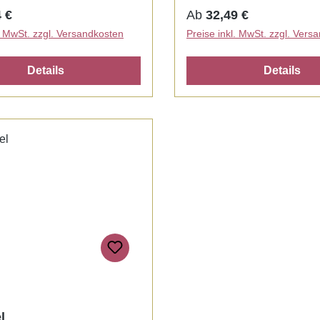
gloss gel. Very flexible, sel
r Preis:
Regulärer Preis:
 €
Ab
32,49 €
smoothing. Curing time :
l. MwSt. zzgl. Versandkosten
Preise inkl. MwSt. zzgl. Vers
90 sec.
Details
Details
l