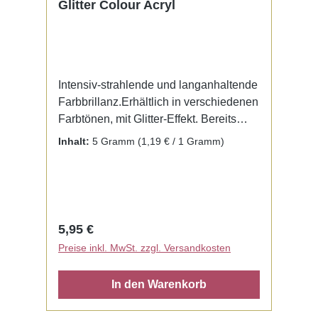
Glitter Colour Acryl
Intensiv-strahlende und langanhaltende
Farbbrillanz.Erhältlich in verschiedenen
Farbtönen, mit Glitter-Effekt. Bereits
fertig zur Benutzung mit Liquid. Kein
Inhalt:
5 Gramm
(1,19 € / 1 Gramm)
Mischen notwendig.
Regulärer Preis:
5,95 €
Preise inkl. MwSt. zzgl. Versandkosten
In den Warenkorb