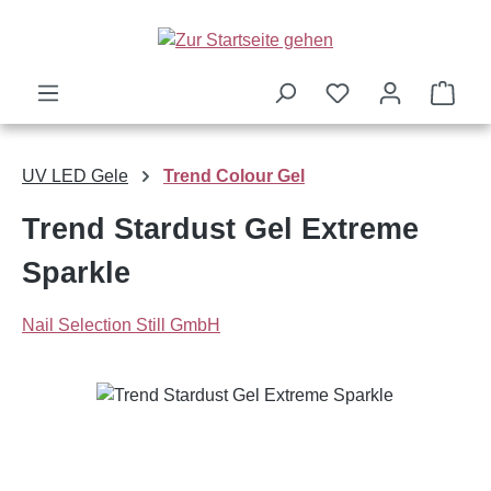
Zum Hauptinhalt springen
Ware
UV LED Gele
Trend Colour Gel
Trend Stardust Gel Extreme
Sparkle
Nail Selection Still GmbH
Bildergalerie überspringen