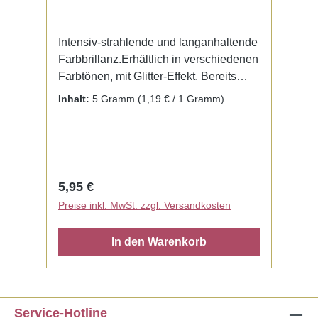
Intensiv-strahlende und langanhaltende
Farbbrillanz.Erhältlich in verschiedenen
Farbtönen, mit Glitter-Effekt. Bereits
fertig zur Benutzung mit Liquid. Kein
Inhalt:
5 Gramm
(1,19 € / 1 Gramm)
Mischen notwendig.
Regulärer Preis:
5,95 €
Preise inkl. MwSt. zzgl. Versandkosten
In den Warenkorb
Service-Hotline