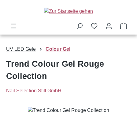
Zum Hauptinhalt springen
Ware
UV LED Gele
Colour Gel
Trend Colour Gel Rouge
Collection
Nail Selection Still GmbH
Bildergalerie überspringen