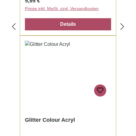
Regulärer Preis:
5,95 €
Preise inkl. MwSt. zzgl. Versandkosten
Details
Glitter Colour Acryl