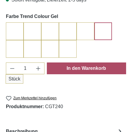
auswählen
Farbe Trend Colour Gel
Cherry Red
Cabernet
Chardonnay
Rouge Classic
Merlot
Chianti
Burgundy
Pinot Noir
Lambrusco
Gran Reserva
Produkt Anzahl: Gib den gewünschten Wert e
In den Warenkorb
Stück
Zum Merkzettel hinzufügen
Produktnummer:
CGT240
Beschreibung