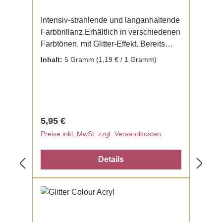
Intensiv-strahlende und langanhaltende
Farbbrillanz.Erhältlich in verschiedenen
Farbtönen, mit Glitter-Effekt. Bereits
fertig zur Benutzung mit Liquid. Kein
Inhalt:
5 Gramm
(1,19 € / 1 Gramm)
Mischen notwendig.
Regulärer Preis:
5,95 €
Preise inkl. MwSt. zzgl. Versandkosten
Details