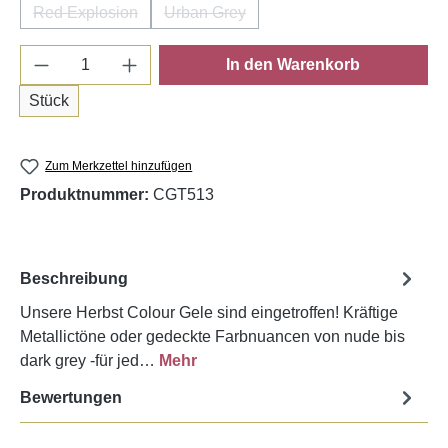
Red Explosion
Urban Grey
(Diese Option ist zurzeit nicht verfügbar.)
(Diese Option ist zurzeit nicht verfügba
Produkt Anzahl: Gib den gewünschten Wert e
In den Warenkorb
Stück
Zum Merkzettel hinzufügen
Produktnummer:
CGT513
Beschreibung
Unsere Herbst Colour Gele sind eingetroffen! Kräftige
Metallictöne oder gedeckte Farbnuancen von nude bis
dark grey -für jed…
Mehr
Bewertungen