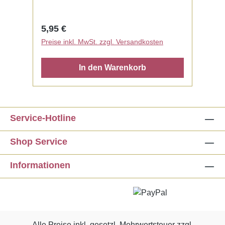
Regulärer Preis:
5,95 €
Preise inkl. MwSt. zzgl. Versandkosten
In den Warenkorb
Service-Hotline
Shop Service
Informationen
Alle Preise inkl. gesetzl. Mehrwertsteuer zzgl.