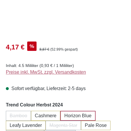
Verkaufspreis:
%
4,17 €
Regulärer Preis:
8,87 €
(52.99% gespart)
Inhalt:
4.5 Mililiter
(0,93 € / 1 Mililiter)
Preise inkl. MwSt. zzgl. Versandkosten
Sofort verfügbar, Lieferzeit: 2-5 days
auswählen
Trend Colour Herbst 2024
Bamboo
Cashmere
Horizon Blue
(Diese Option ist zurzeit nicht verfügbar.)
Leafy Lavender
Magenta Star
Pale Rose
(Diese Option ist zurzeit nicht verfüg