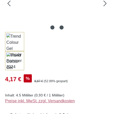
Verkaufspreis:
%
4,17 €
Regulärer Preis:
8,87 €
(52.99% gespart)
Inhalt:
4.5 Mililiter
(0,93 € / 1 Mililiter)
Preise inkl. MwSt. zzgl. Versandkosten