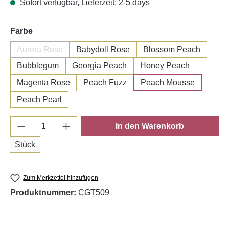
Sofort verfügbar, Lieferzeit: 2-5 days
auswählen
Farbe
Aurora Rose
Babydoll Rose
Blossom Peach
(Diese Option ist zurzeit nicht verfügbar.)
Bubblegum
Georgia Peach
Honey Peach
Magenta Rose
Peach Fuzz
Peach Mousse
Peach Pearl
Produkt Anzahl: Gib den gewünschten Wert e
In den Warenkorb
Stück
Zum Merkzettel hinzufügen
Produktnummer:
CGT509