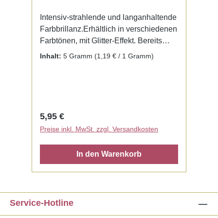
Intensiv-strahlende und langanhaltende
Farbbrillanz.Erhältlich in verschiedenen
Farbtönen, mit Glitter-Effekt. Bereits
fertig zur Benutzung mit Liquid. Kein
Inhalt:
5 Gramm
(1,19 € / 1 Gramm)
Mischen notwendig.
Regulärer Preis:
5,95 €
Preise inkl. MwSt. zzgl. Versandkosten
In den Warenkorb
Service-Hotline