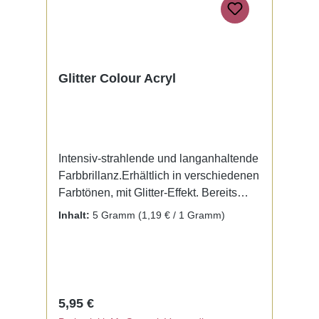
Glitter Colour Acryl
Intensiv-strahlende und langanhaltende
Farbbrillanz.Erhältlich in verschiedenen
Farbtönen, mit Glitter-Effekt. Bereits
fertig zur Benutzung mit Liquid. Kein
Inhalt:
5 Gramm
(1,19 € / 1 Gramm)
Mischen notwendig.
Regulärer Preis:
5,95 €