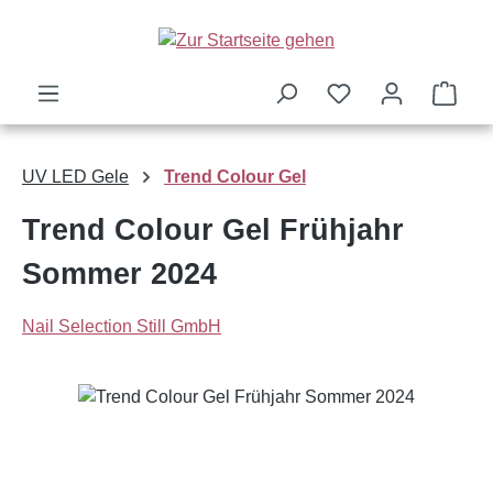
Zum Hauptinhalt springen
Ware
UV LED Gele
Trend Colour Gel
Trend Colour Gel Frühjahr
Sommer 2024
Nail Selection Still GmbH
Bildergalerie überspringen