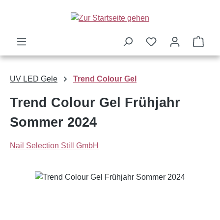
Zum Hauptinhalt springen
Ware
UV LED Gele
Trend Colour Gel
Trend Colour Gel Frühjahr
Sommer 2024
Nail Selection Still GmbH
Bildergalerie überspringen