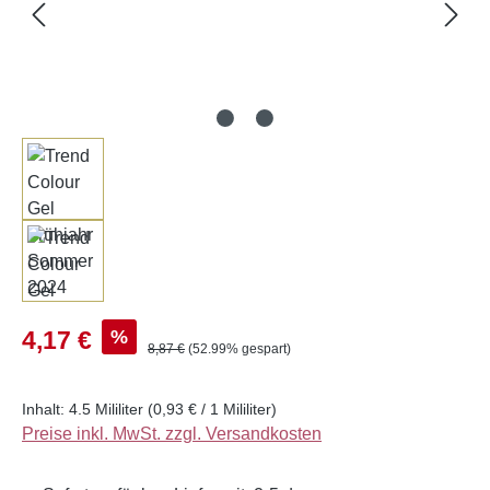
Verkaufspreis:
%
4,17 €
Regulärer Preis:
8,87 €
(52.99% gespart)
Inhalt:
4.5 Mililiter
(0,93 € / 1 Mililiter)
Preise inkl. MwSt. zzgl. Versandkosten