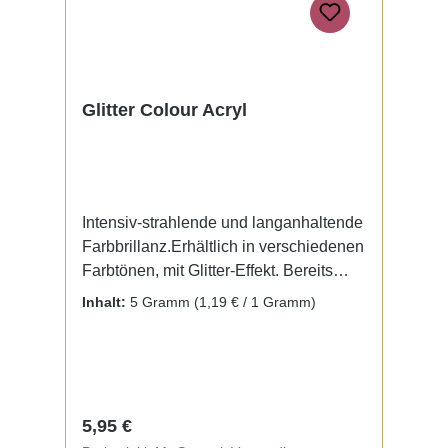
Glitter Colour Acryl
Intensiv-strahlende und langanhaltende
Farbbrillanz.Erhältlich in verschiedenen
Farbtönen, mit Glitter-Effekt. Bereits
fertig zur Benutzung mit Liquid. Kein
Inhalt:
5 Gramm
(1,19 € / 1 Gramm)
Mischen notwendig.
Regulärer Preis:
5,95 €