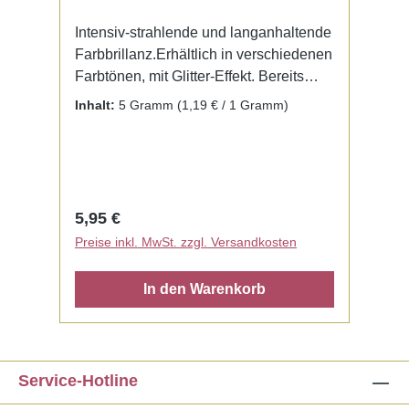
Intensiv-strahlende und langanhaltende
Farbbrillanz.Erhältlich in verschiedenen
Farbtönen, mit Glitter-Effekt. Bereits
fertig zur Benutzung mit Liquid. Kein
Inhalt:
5 Gramm
(1,19 € / 1 Gramm)
Mischen notwendig.
Regulärer Preis:
5,95 €
Preise inkl. MwSt. zzgl. Versandkosten
In den Warenkorb
Service-Hotline