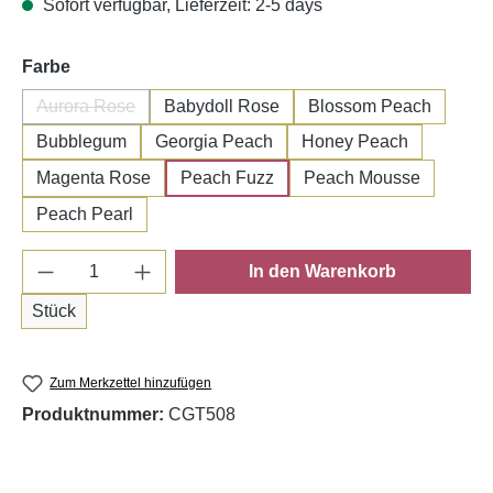
Sofort verfügbar, Lieferzeit: 2-5 days
auswählen
Farbe
Aurora Rose
Babydoll Rose
Blossom Peach
(Diese Option ist zurzeit nicht verfügbar.)
Bubblegum
Georgia Peach
Honey Peach
Magenta Rose
Peach Fuzz
Peach Mousse
Peach Pearl
Produkt Anzahl: Gib den gewünschten Wert e
In den Warenkorb
Stück
Zum Merkzettel hinzufügen
Produktnummer:
CGT508