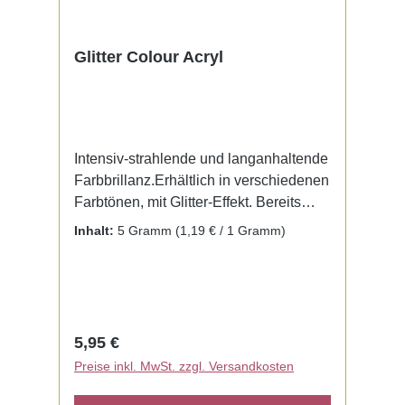
Glitter Colour Acryl
Intensiv-strahlende und langanhaltende
Farbbrillanz.Erhältlich in verschiedenen
Farbtönen, mit Glitter-Effekt. Bereits
fertig zur Benutzung mit Liquid. Kein
Inhalt:
5 Gramm
(1,19 € / 1 Gramm)
Mischen notwendig.
Regulärer Preis:
5,95 €
Preise inkl. MwSt. zzgl. Versandkosten