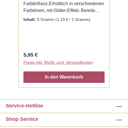
Farbbrillanz.Erhältlich in verschiedenen
Farbtönen, mit Glitter-Effekt. Bereits
fertig zur Benutzung mit Liquid. Kein
Inhalt:
5 Gramm
(1,19 € / 1 Gramm)
Mischen notwendig.
Regulärer Preis:
5,95 €
Preise inkl. MwSt. zzgl. Versandkosten
In den Warenkorb
Service-Hotline
Shop Service