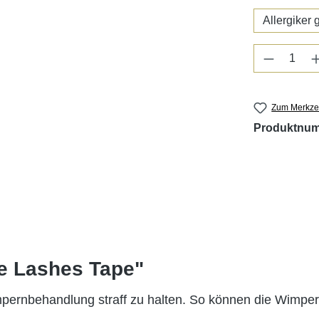
Allergiker 
Produkt 
Zum Merkzet
Produktnu
ve Lashes Tape"
ernbehandlung straff zu halten. So können die Wimpern