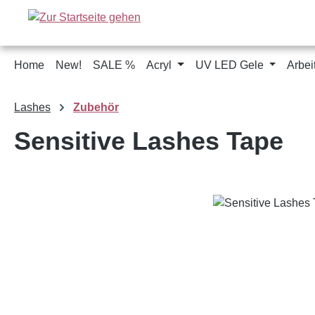
m Hauptinhalt springen
Zur Suche springen
Zur Hauptnavigation springen
Home
New!
SALE %
Acryl
UV LED Gele
Arbei
Lashes
Zubehör
Sensitive Lashes Tape
Bildergalerie überspringen