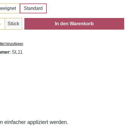
geeignet
Standard
Anzahl: Gib den gewünschten Wert ein oder
Stück
In den Warenkorb
tel hinzufügen
mmer:
SL11
 einfacher appliziert werden.