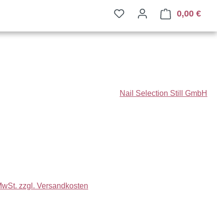
0,00 €
Ware
Nail Selection Still GmbH
eis:
 MwSt. zzgl. Versandkosten
auswählen