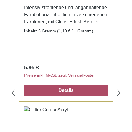
Intensiv-strahlende und langanhaltende
Farbbrillanz.Erhältlich in verschiedenen
Farbtönen, mit Glitter-Effekt. Bereits
fertig zur Benutzung mit Liquid. Kein
Inhalt:
5 Gramm
(1,19 € / 1 Gramm)
Mischen notwendig.
Regulärer Preis:
5,95 €
Preise inkl. MwSt. zzgl. Versandkosten
Details