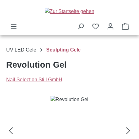
Zum Hauptinhalt springen
Ware
UV LED Gele
Sculpting Gele
Revolution Gel
Nail Selection Still GmbH
Bildergalerie überspringen