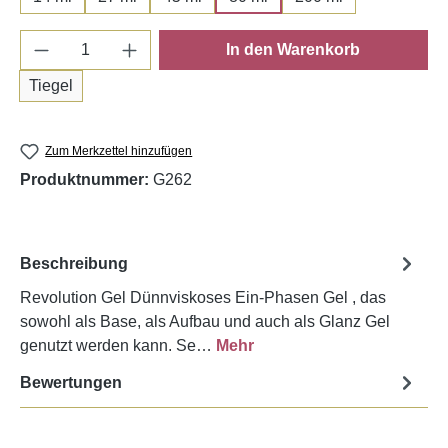
Produkt Anzahl: Gib den gewünschten Wert e
In den Warenkorb
Tiegel
Zum Merkzettel hinzufügen
Produktnummer:
G262
Beschreibung
Revolution Gel Dünnviskoses Ein-Phasen Gel , das
sowohl als Base, als Aufbau und auch als Glanz Gel
genutzt werden kann. Se…
Mehr
Bewertungen