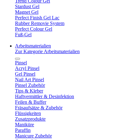
Trend Colour Gel
Stardust Gel
Magnet Gel
Perfect Finish Gel Lac
Rubber Removie System
Perfect Colour Gel
Fuß-Gel
Arbeitsmaterialien
Zur Kategorie Arbeitsmaterialien
Pinsel
Acryl Pinsel
Gel Pinsel
Nail Art Pinsel
Pinsel Zubehör
Tips & Kleber
Haftvermittler & Desinfektion
Feilen & Buffer
Fräsaufsätze & Zubehör
Flüssigkeiten
Zusatzprodukte
Maniküre
Paraffin
Manicure Zubehör