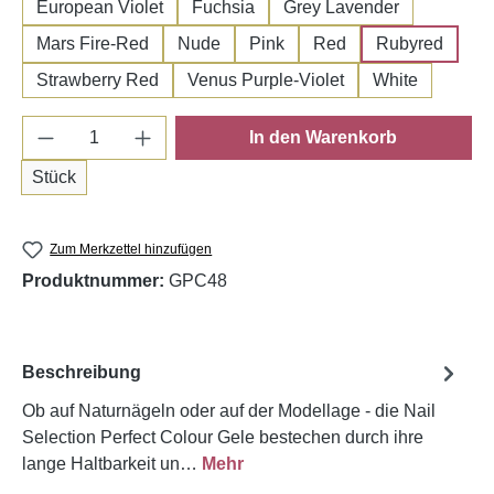
European Violet
Fuchsia
Grey Lavender
Mars Fire-Red
Nude
Pink
Red
Rubyred
Strawberry Red
Venus Purple-Violet
White
Produkt Anzahl: Gib den gewünschten Wert e
In den Warenkorb
Stück
Zum Merkzettel hinzufügen
Produktnummer:
GPC48
Beschreibung
Ob auf Naturnägeln oder auf der Modellage - die Nail
Selection Perfect Colour Gele bestechen durch ihre
lange Haltbarkeit un…
Mehr