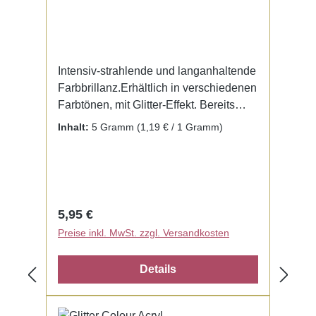
Intensiv-strahlende und langanhaltende
Farbbrillanz.Erhältlich in verschiedenen
Farbtönen, mit Glitter-Effekt. Bereits
fertig zur Benutzung mit Liquid. Kein
Inhalt:
5 Gramm
(1,19 € / 1 Gramm)
Mischen notwendig.
Regulärer Preis:
5,95 €
Preise inkl. MwSt. zzgl. Versandkosten
Details