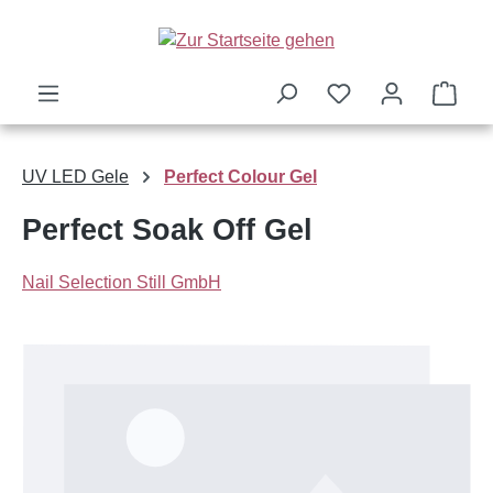
Zum Hauptinhalt springen
Ware
UV LED Gele
Perfect Colour Gel
Perfect Soak Off Gel
Nail Selection Still GmbH
Bildergalerie überspringen