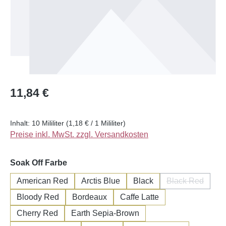
Regulärer Preis:
11,84 €
Inhalt:
10 Mililiter
(1,18 € / 1 Mililiter)
Preise inkl. MwSt. zzgl. Versandkosten
auswählen
Soak Off Farbe
American Red
Arctis Blue
Black
Black Red
(Diese Option
Bloody Red
Bordeaux
Caffe Latte
Cherry Red
Earth Sepia-Brown