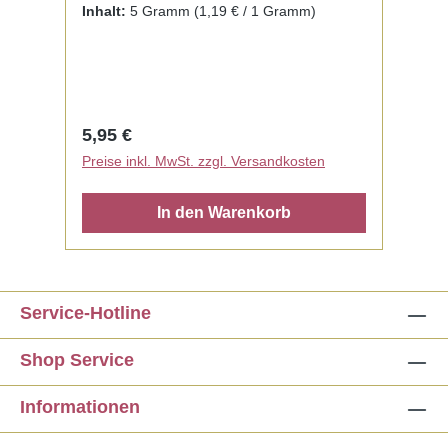
fertig zur Benutzung mit Liquid. Kein
Inhalt:
5 Gramm
(1,19 € / 1 Gramm)
Mischen notwendig.
Regulärer Preis:
5,95 €
Preise inkl. MwSt. zzgl. Versandkosten
In den Warenkorb
Service-Hotline
Shop Service
Informationen