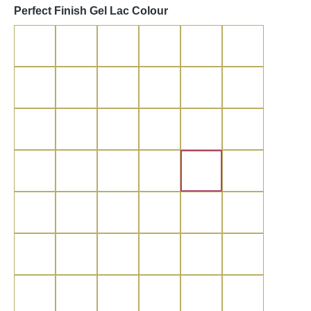
auswählen
Perfect Finish Gel Lac Colour
white
pearly white
ivory
soft beige
espresso
beige
cappuccino
praline
black
sunset red
empire red
red lady
red moon
deep red
nude rose
sweet kiss rose
fuchsia
sweetberry
burgundy
barolo
rose salt
myrte
shiny myrte
pink
lavender
plum
smooth violet
violet
ultra pure violet
ultra violet
blue heaven
blue wave
deep blue
grey
coral
bossa nova
olive
storm
blueberry
Neon Yelow
Neon Orange
Neon Pink