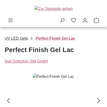
Zum Hauptinhalt springen
Ware
UV LED Gele
Perfect Finish Gel Lac
Perfect Finish Gel Lac
Nail Selection Still GmbH
Bildergalerie überspringen