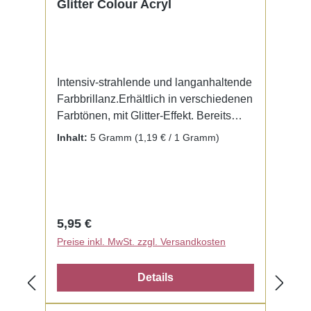
Glitter Colour Acryl
Intensiv-strahlende und langanhaltende
Farbbrillanz.Erhältlich in verschiedenen
Farbtönen, mit Glitter-Effekt. Bereits
fertig zur Benutzung mit Liquid. Kein
Inhalt:
5 Gramm
(1,19 € / 1 Gramm)
Mischen notwendig.
Regulärer Preis:
5,95 €
Preise inkl. MwSt. zzgl. Versandkosten
Details