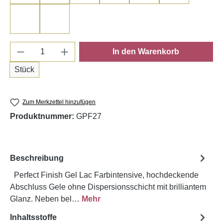
Neon Green
Neon Blue
Produkt Anzahl: Gib den gewünschten Wert e
In den Warenkorb
Stück
Zum Merkzettel hinzufügen
Produktnummer:
GPF27
Beschreibung
Perfect Finish Gel Lac Farbintensive, hochdeckende
Abschluss Gele ohne Dispersionsschicht mit brilliantem
Glanz. Neben bel…
Mehr
Inhaltsstoffe