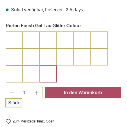
Sofort verfügbar, Lieferzeit: 2-5 days
auswählen
Perfec Finish Gel Lac Glitter Colour
Espresso
Cappuccino
Praline
Black
Black 1
Red
Autumn Red
Sweet Kiss Rose
Queen Rose
Sweetberry
Burgundy
Myrte
Ultra Violet
Deep Blue
Multi Rosa
Produkt Anzahl: Gib den gewünschten Wert e
In den Warenkorb
Stück
Zum Merkzettel hinzufügen