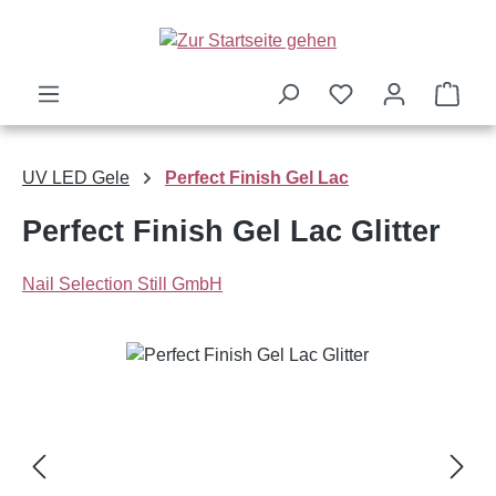
Zum Hauptinhalt springen
Ware
UV LED Gele
Perfect Finish Gel Lac
Perfect Finish Gel Lac Glitter
Nail Selection Still GmbH
Bildergalerie überspringen