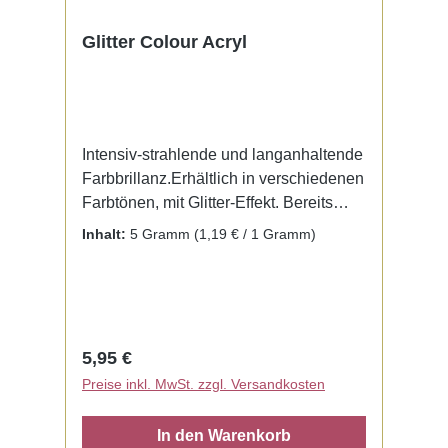
Glitter Colour Acryl
Intensiv-strahlende und langanhaltende
Farbbrillanz.Erhältlich in verschiedenen
Farbtönen, mit Glitter-Effekt. Bereits
fertig zur Benutzung mit Liquid. Kein
Inhalt:
5 Gramm
(1,19 € / 1 Gramm)
Mischen notwendig.
Regulärer Preis:
5,95 €
Preise inkl. MwSt. zzgl. Versandkosten
In den Warenkorb