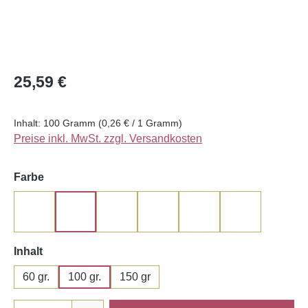
Regulärer Preis:
25,59 €
Inhalt:
100 Gramm
(0,26 € / 1 Gramm)
Preise inkl. MwSt. zzgl. Versandkosten
auswählen
Farbe
light-pink
clear
Pink
mega-white -
camouflage pink
porcelain pin
auswählen
Inhalt
60 gr.
100 gr.
150 gr