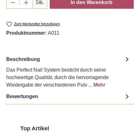
Produkt Anzahl: Gib den gewünschten Wert e
Stk.
In den Warenkorb
Zum Merkzettel hinzufügen
Produktnummer:
A011
Beschreibung
Das Perfect Nail System besticht durch seine
hochwertige Qualität, durch die hervorragende
Wiedergabe der verschiedenen Pulv…
Mehr
Bewertungen
Produktgalerie überspringen
Top Artikel