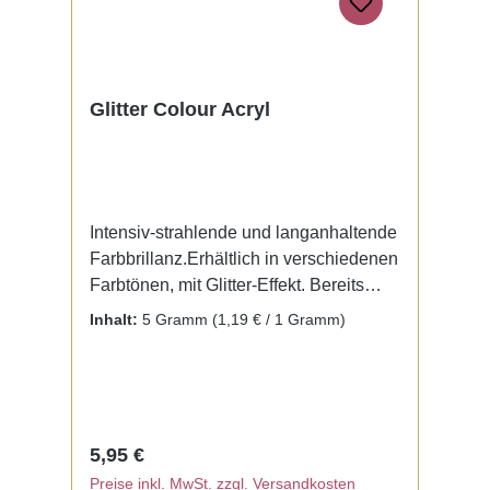
Glitter Colour Acryl
Intensiv-strahlende und langanhaltende
Farbbrillanz.Erhältlich in verschiedenen
Farbtönen, mit Glitter-Effekt. Bereits
fertig zur Benutzung mit Liquid. Kein
Inhalt:
5 Gramm
(1,19 € / 1 Gramm)
Mischen notwendig.
Regulärer Preis:
5,95 €
Preise inkl. MwSt. zzgl. Versandkosten