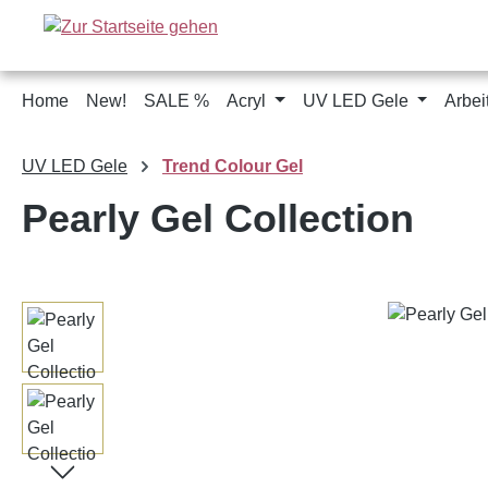
m Hauptinhalt springen
Zur Suche springen
Zur Hauptnavigation springen
Home
New!
SALE %
Acryl
UV LED Gele
Arbei
UV LED Gele
Trend Colour Gel
Pearly Gel Collection
Bildergalerie überspringen