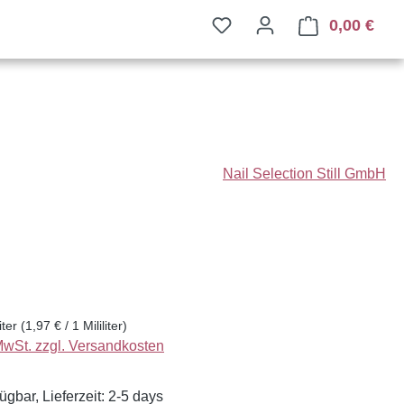
0,00 €
Ware
Nail Selection Still GmbH
eis:
liter
(1,97 € / 1 Mililiter)
 MwSt. zzgl. Versandkosten
ügbar, Lieferzeit: 2-5 days