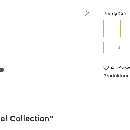
a
Pearly Gel
White D
Produkt 
Zum Merkzet
Produktnu
el Collection"