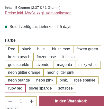
Inhalt:
5 Gramm
(2,37 € / 1 Gramm)
Preise inkl. MwSt. zzgl. Versandkosten
Sofort verfügbar, Lieferzeit: 2-5 days
auswählen
Farbe
Red
black
blue.
blush rose
frozen green
frozen peach
frozen rose
fuchsia
gold sparkle
lavender
magenta
milky white
neon glitter orange
neon glitter pink
neon orange
neon pink
pink.
rose sparkle
ruby red
silver sparkle
soft rose
Produkt Anzahl: Gib den gewünschten Wert e
In den Warenkorb