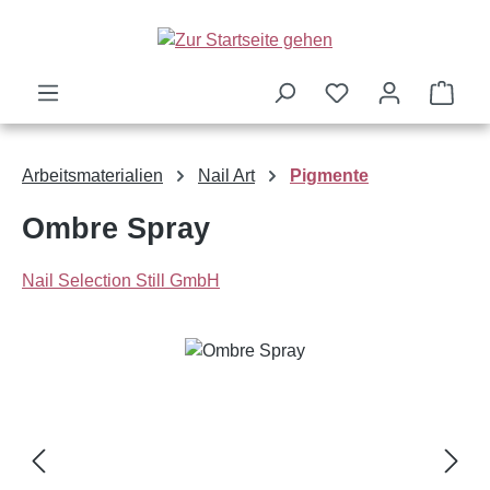
Zum Hauptinhalt springen
Ware
Arbeitsmaterialien
Nail Art
Pigmente
Ombre Spray
Nail Selection Still GmbH
Bildergalerie überspringen