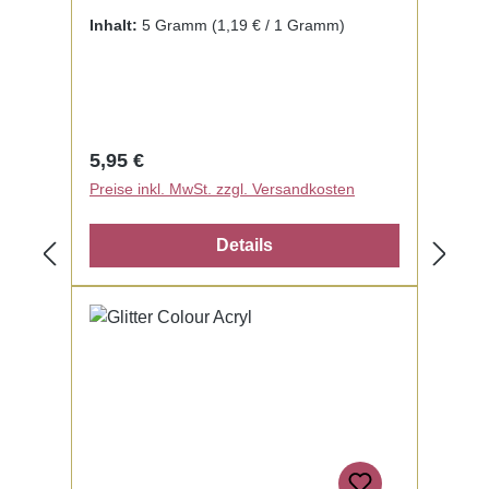
fertig zur Benutzung mit Liquid. Kein
Inhalt:
5 Gramm
(1,19 € / 1 Gramm)
Mischen notwendig.
Regulärer Preis:
5,95 €
Preise inkl. MwSt. zzgl. Versandkosten
Details