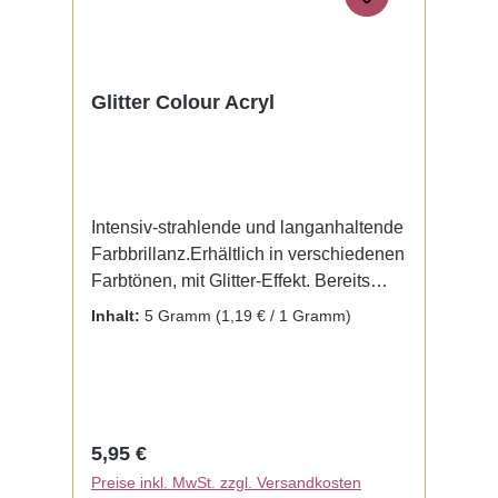
Glitter Colour Acryl
Intensiv-strahlende und langanhaltende
Farbbrillanz.Erhältlich in verschiedenen
Farbtönen, mit Glitter-Effekt. Bereits
fertig zur Benutzung mit Liquid. Kein
Inhalt:
5 Gramm
(1,19 € / 1 Gramm)
Mischen notwendig.
Regulärer Preis:
5,95 €
Preise inkl. MwSt. zzgl. Versandkosten