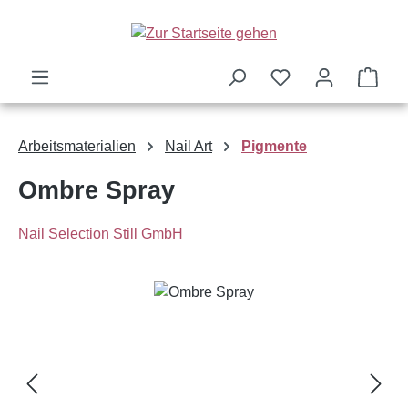
Zum Hauptinhalt springen
Ware
Arbeitsmaterialien
Nail Art
Pigmente
Ombre Spray
Nail Selection Still GmbH
Bildergalerie überspringen