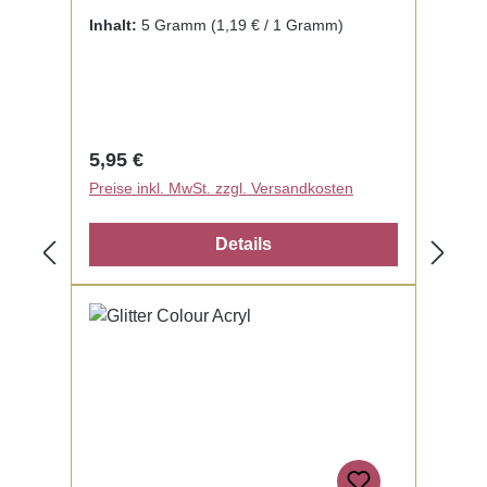
fertig zur Benutzung mit Liquid. Kein
Inhalt:
5 Gramm
(1,19 € / 1 Gramm)
Mischen notwendig.
Regulärer Preis:
5,95 €
Preise inkl. MwSt. zzgl. Versandkosten
Details