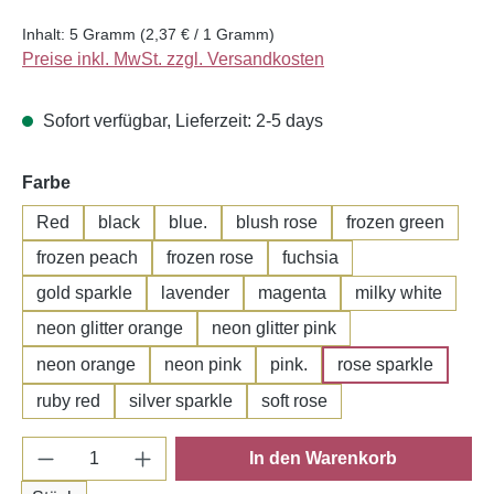
Inhalt:
5 Gramm
(2,37 € / 1 Gramm)
Preise inkl. MwSt. zzgl. Versandkosten
Sofort verfügbar, Lieferzeit: 2-5 days
auswählen
Farbe
Red
black
blue.
blush rose
frozen green
frozen peach
frozen rose
fuchsia
gold sparkle
lavender
magenta
milky white
neon glitter orange
neon glitter pink
neon orange
neon pink
pink.
rose sparkle
ruby red
silver sparkle
soft rose
Produkt Anzahl: Gib den gewünschten Wert e
In den Warenkorb