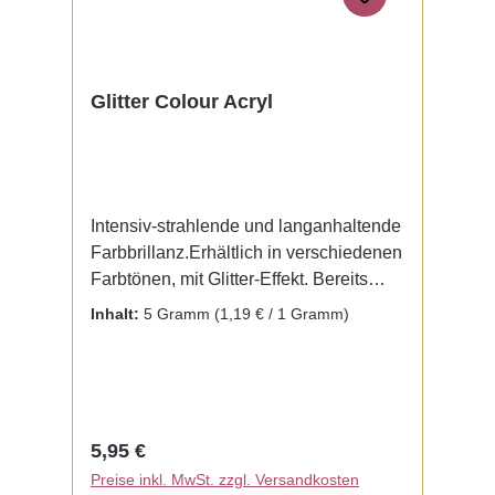
Glitter Colour Acryl
Intensiv-strahlende und langanhaltende
Farbbrillanz.Erhältlich in verschiedenen
Farbtönen, mit Glitter-Effekt. Bereits
fertig zur Benutzung mit Liquid. Kein
Inhalt:
5 Gramm
(1,19 € / 1 Gramm)
Mischen notwendig.
Regulärer Preis:
5,95 €
Preise inkl. MwSt. zzgl. Versandkosten