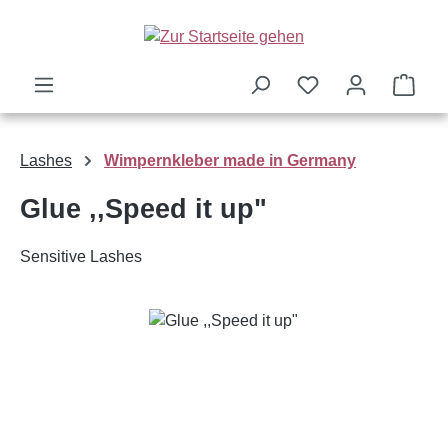
Zum Hauptinhalt springen
Ware
Lashes
Wimpernkleber made in Germany
Glue ,,Speed it up"
Sensitive Lashes
Bildergalerie überspringen