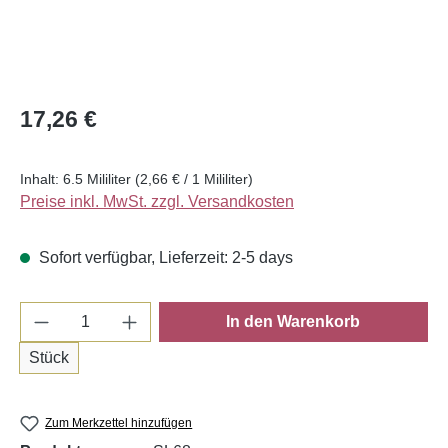
Regulärer Preis:
17,26 €
Inhalt:
6.5 Mililiter
(2,66 € / 1 Mililiter)
Preise inkl. MwSt. zzgl. Versandkosten
Sofort verfügbar, Lieferzeit: 2-5 days
Produkt Anzahl: Gib den gewünschten Wert e
In den Warenkorb
Stück
Zum Merkzettel hinzufügen