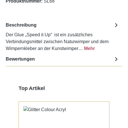
Produktnummer:
SL68
Beschreibung
Der Glue „Speed it Up“ ist ein zusätzliches
Verbindungsmittel zwischen Naturwimper und dem
Wimpernkleber an der Kunstwimper…
Mehr
Bewertungen
Produktgalerie überspringen
Top Artikel