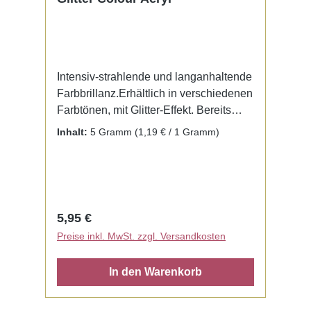
Intensiv-strahlende und langanhaltende
Farbbrillanz.Erhältlich in verschiedenen
Farbtönen, mit Glitter-Effekt. Bereits
fertig zur Benutzung mit Liquid. Kein
Inhalt:
5 Gramm
(1,19 € / 1 Gramm)
Mischen notwendig.
Regulärer Preis:
5,95 €
Preise inkl. MwSt. zzgl. Versandkosten
In den Warenkorb