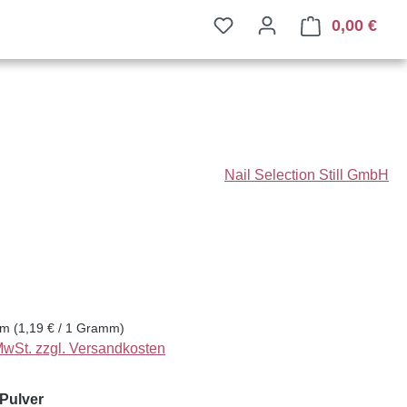
0,00 €
Ware
Nail Selection Still GmbH
eis:
mm
(1,19 € / 1 Gramm)
 MwSt. zzgl. Versandkosten
auswählen
 Pulver