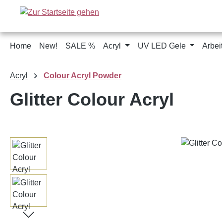
m Hauptinhalt springen
Zur Suche springen
Zur Hauptnavigation springen
Home
New!
SALE %
Acryl
UV LED Gele
Arbei
Acryl
Colour Acryl Powder
Glitter Colour Acryl
Bildergalerie überspringen