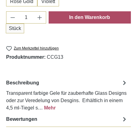
Rose Gold
Violett
Produkt Anzahl: Gib den gewünschten Wert e
In den Warenkorb
Stück
Zum Merkzettel hinzufügen
Produktnummer:
CCG13
Beschreibung
Transparent farbige Gele für zauberhafte Glass Designs
oder zur Veredelung von Desgins. Erhältlich in einem
4,5 ml-Tiegel s…
Mehr
Bewertungen