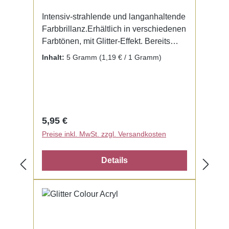
Intensiv-strahlende und langanhaltende
Farbbrillanz.Erhältlich in verschiedenen
Farbtönen, mit Glitter-Effekt. Bereits
fertig zur Benutzung mit Liquid. Kein
Inhalt:
5 Gramm
(1,19 € / 1 Gramm)
Mischen notwendig.
Regulärer Preis:
5,95 €
Preise inkl. MwSt. zzgl. Versandkosten
Details