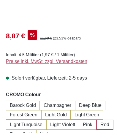
Verkaufspreis:
%
8,87 €
Regulärer Preis:
11,60 €
(23.53% gespart)
Inhalt:
4.5 Mililiter
(1,97 € / 1 Mililiter)
Preise inkl. MwSt. zzgl. Versandkosten
Sofort verfügbar, Lieferzeit: 2-5 days
auswählen
CROMO Colour
Barock Gold
Champagner
Deep Blue
Forest Green
Light Gold
Light Green
Light Turquoise
Light Violett
Pink
Red