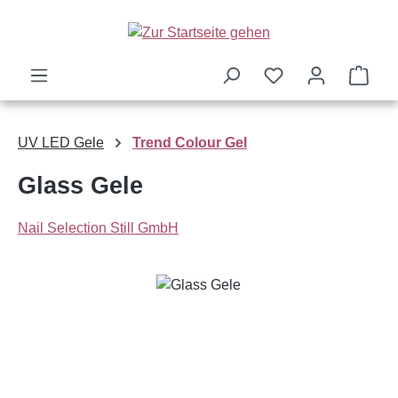
Zum Hauptinhalt springen
Ware
UV LED Gele
Trend Colour Gel
Glass Gele
Nail Selection Still GmbH
Bildergalerie überspringen