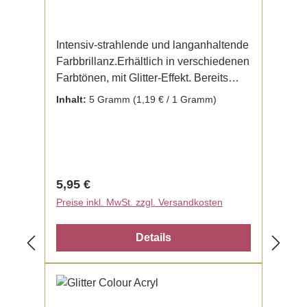
Intensiv-strahlende und langanhaltende
Farbbrillanz.Erhältlich in verschiedenen
Farbtönen, mit Glitter-Effekt. Bereits
fertig zur Benutzung mit Liquid. Kein
Inhalt:
5 Gramm
(1,19 € / 1 Gramm)
Mischen notwendig.
Regulärer Preis:
5,95 €
Preise inkl. MwSt. zzgl. Versandkosten
Details