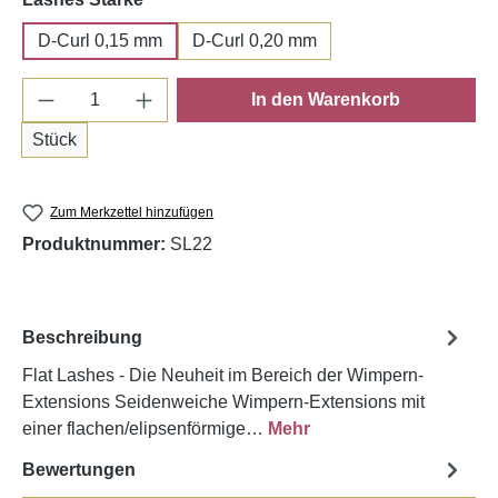
D-Curl 0,15 mm
D-Curl 0,20 mm
Produkt Anzahl: Gib den gewünschten Wert e
In den Warenkorb
Stück
Zum Merkzettel hinzufügen
Produktnummer:
SL22
Beschreibung
Flat Lashes - Die Neuheit im Bereich der Wimpern-
Extensions Seidenweiche Wimpern-Extensions mit
einer flachen/elipsenförmige…
Mehr
Bewertungen