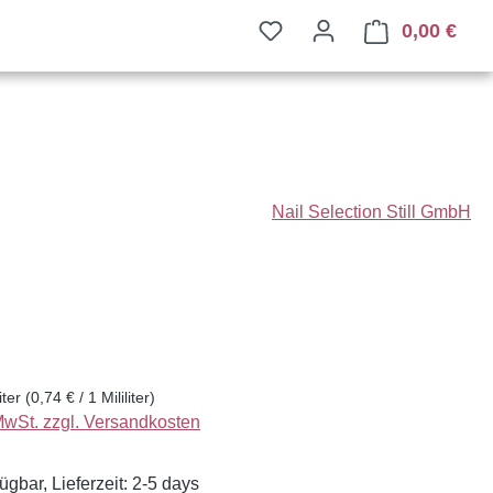
0,00 €
Ware
Nail Selection Still GmbH
eis:
liter
(0,74 € / 1 Mililiter)
 MwSt. zzgl. Versandkosten
ügbar, Lieferzeit: 2-5 days