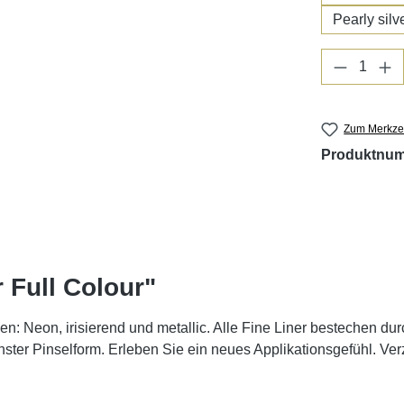
Pearly silv
Produkt 
Zum Merkzet
Produktnu
 Full Colour"
: Neon, irisierend und metallic. Alle Fine Liner bestechen durc
einster Pinselform. Erleben Sie ein neues Applikationsgefühl. V