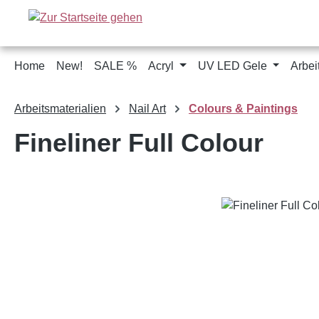
m Hauptinhalt springen
Zur Suche springen
Zur Hauptnavigation springen
Home
New!
SALE %
Acryl
UV LED Gele
Arbei
Arbeitsmaterialien
Nail Art
Colours & Paintings
Fineliner Full Colour
Bildergalerie überspringen