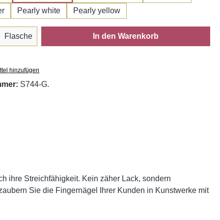
er
Pearly white
Pearly yellow
Anzahl: Gib den gewünschten Wert ein oder
Flasche
In den Warenkorb
tel hinzufügen
mmer:
S744-G.
h ihre Streichfähigkeit. Kein zäher Lack, sondern
erzaubern Sie die Fingernägel Ihrer Kunden in Kunstwerke mit