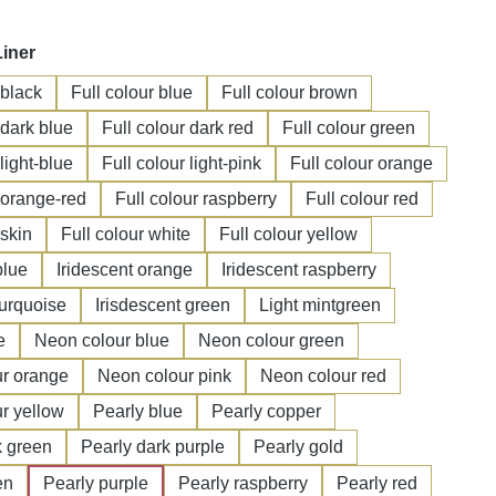
auswählen
Liner
 black
Full colour blue
Full colour brown
 dark blue
Full colour dark red
Full colour green
 light-blue
Full colour light-pink
Full colour orange
 orange-red
Full colour raspberry
Full colour red
 skin
Full colour white
Full colour yellow
blue
Iridescent orange
Iridescent raspberry
turquoise
Irisdescent green
Light mintgreen
e
Neon colour blue
Neon colour green
r orange
Neon colour pink
Neon colour red
r yellow
Pearly blue
Pearly copper
k green
Pearly dark purple
Pearly gold
en
Pearly purple
Pearly raspberry
Pearly red