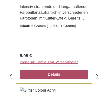
Intensiv-strahlende und langanhaltende
Farbbrillanz.Erhältlich in verschiedenen
Farbtönen, mit Glitter-Effekt. Bereits
fertig zur Benutzung mit Liquid. Kein
Inhalt:
5 Gramm
(1,19 € / 1 Gramm)
Mischen notwendig.
Regulärer Preis:
5,95 €
Preise inkl. MwSt. zzgl. Versandkosten
Details