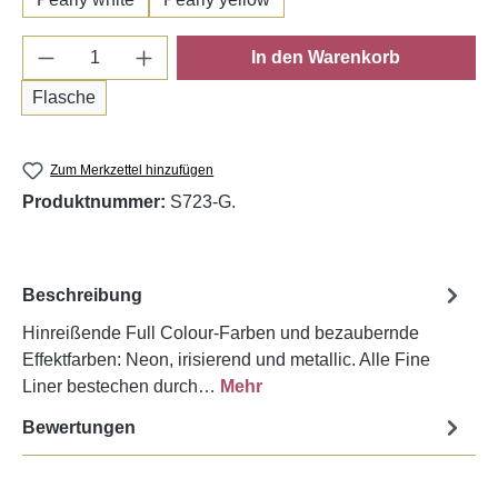
Produkt Anzahl: Gib den gewünschten Wert e
In den Warenkorb
Flasche
Zum Merkzettel hinzufügen
Produktnummer:
S723-G.
Beschreibung
Hinreißende Full Colour-Farben und bezaubernde
Effektfarben: Neon, irisierend und metallic. Alle Fine
Liner bestechen durch…
Mehr
Bewertungen