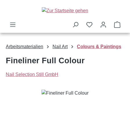
Zum Hauptinhalt springen
Ware
Arbeitsmaterialien
Nail Art
Colours & Paintings
Fineliner Full Colour
Nail Selection Still GmbH
Bildergalerie überspringen