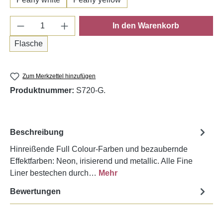
Produkt Anzahl: Gib den gewünschten Wert e
In den Warenkorb
Flasche
Zum Merkzettel hinzufügen
Produktnummer:
S720-G.
Beschreibung
Hinreißende Full Colour-Farben und bezaubernde
Effektfarben: Neon, irisierend und metallic. Alle Fine
Liner bestechen durch…
Mehr
Bewertungen