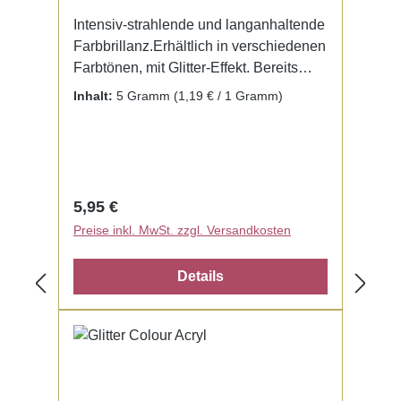
Intensiv-strahlende und langanhaltende
Farbbrillanz.Erhältlich in verschiedenen
Farbtönen, mit Glitter-Effekt. Bereits
fertig zur Benutzung mit Liquid. Kein
Inhalt:
5 Gramm
(1,19 € / 1 Gramm)
Mischen notwendig.
Regulärer Preis:
5,95 €
Preise inkl. MwSt. zzgl. Versandkosten
Details