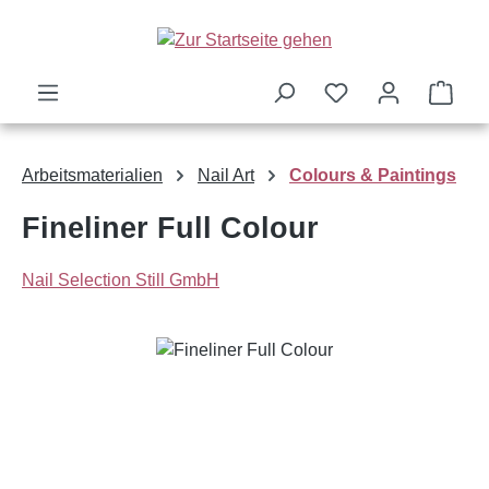
Zum Hauptinhalt springen
Ware
Arbeitsmaterialien
Nail Art
Colours & Paintings
Fineliner Full Colour
Nail Selection Still GmbH
Bildergalerie überspringen