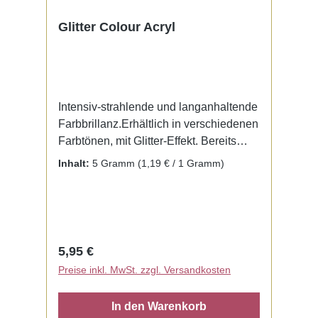
Glitter Colour Acryl
Intensiv-strahlende und langanhaltende
Farbbrillanz.Erhältlich in verschiedenen
Farbtönen, mit Glitter-Effekt. Bereits
fertig zur Benutzung mit Liquid. Kein
Inhalt:
5 Gramm
(1,19 € / 1 Gramm)
Mischen notwendig.
Regulärer Preis:
5,95 €
Preise inkl. MwSt. zzgl. Versandkosten
In den Warenkorb