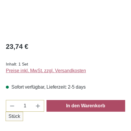
Regulärer Preis:
23,74 €
Inhalt:
1 Set
Preise inkl. MwSt. zzgl. Versandkosten
Sofort verfügbar, Lieferzeit: 2-5 days
Produkt Anzahl: Gib den gewünschten Wert e
In den Warenkorb
Stück