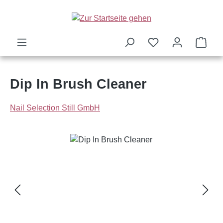
Zum Hauptinhalt springen
Ware
Dip In Brush Cleaner
Nail Selection Still GmbH
Bildergalerie überspringen