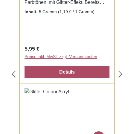
Farbtönen, mit Glitter-Effekt. Bereits
fertig zur Benutzung mit Liquid. Kein
Inhalt:
5 Gramm
(1,19 € / 1 Gramm)
Mischen notwendig.
Regulärer Preis:
5,95 €
Preise inkl. MwSt. zzgl. Versandkosten
Details