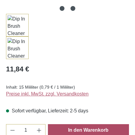
Regulärer Preis:
11,84 €
Inhalt:
15 Mililiter
(0,79 € / 1 Mililiter)
Preise inkl. MwSt. zzgl. Versandkosten
Sofort verfügbar, Lieferzeit: 2-5 days
Produkt Anzahl: Gib den gewünschten Wert e
In den Warenkorb