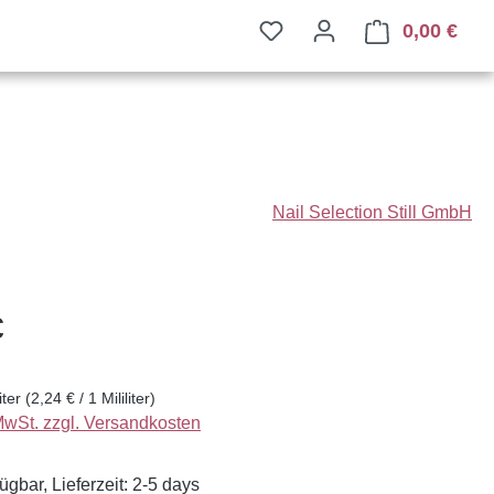
0,00 €
Ware
Nail Selection Still GmbH
eis:
€
liter
(2,24 € / 1 Mililiter)
 MwSt. zzgl. Versandkosten
ügbar, Lieferzeit: 2-5 days