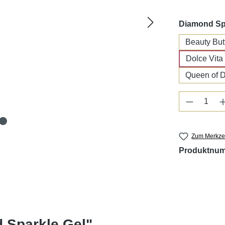
Diamond Sp
Beauty Butt
Dolce Vita
Queen of 
Produkt 
Zum Merkzet
Produktnu
 Sparkle Gel"