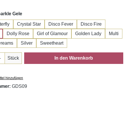
auswählen
arkle Gele
erfly
Crystal Star
Disco Fever
Disco Fire
Dolly Rose
Girl of Glamour
Golden Lady
Multi
Dreams
Silver
Sweetheart
Anzahl: Gib den gewünschten Wert ein oder
Stück
In den Warenkorb
tel hinzufügen
mmer:
GDS09