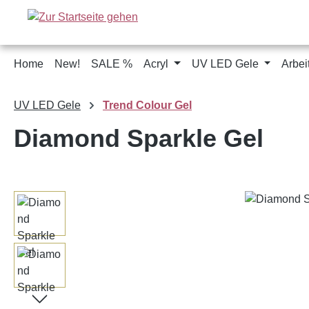
m Hauptinhalt springen
Zur Suche springen
Zur Hauptnavigation springen
Home
New!
SALE %
Acryl
UV LED Gele
Arbei
UV LED Gele
Trend Colour Gel
Diamond Sparkle Gel
Bildergalerie überspringen