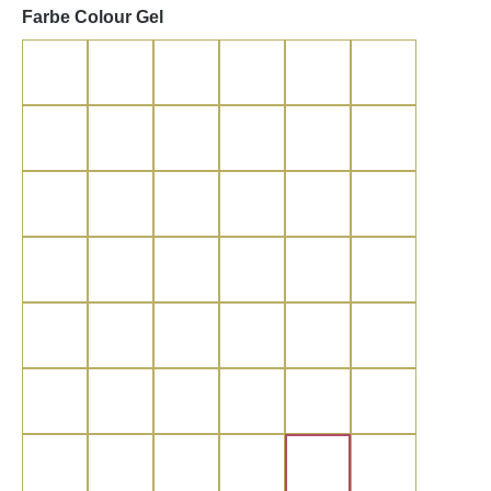
auswählen
Farbe Colour Gel
Lobster
Coralle
Nectarine
Red Sunrise
Red
Metallic Red
Classic Red
Bordeaux Gold
Sweet Berry
Cassis
Sex on the Beach
Orchidee
Frozen Berry
Pink
Light Pink
Rosa Elephant
Cool Berry
Sweet Candy
Elder
Violet
Classic Purple
Metallic Purple
Shiny Purple
Deep Purple
Caribbean Blue
Turquoise Blue
Petrol Blue
Night Green
Sparkling Ocean
Night Blue
Green Sparkle
Kiwi
Golden Green
Skin
Nude
Cognac
Caffee Latte
Moccachino
Espresso
Rum Chocolate
Chocobrown
Grey