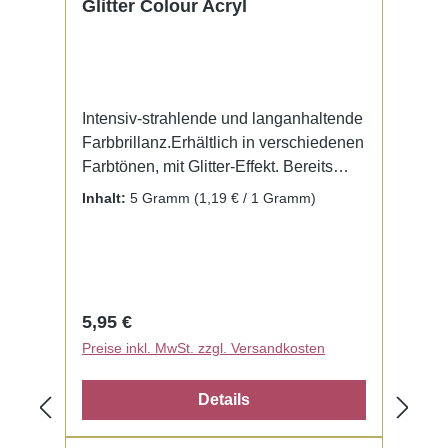
Glitter Colour Acryl
Intensiv-strahlende und langanhaltende
Farbbrillanz.Erhältlich in verschiedenen
Farbtönen, mit Glitter-Effekt. Bereits
fertig zur Benutzung mit Liquid. Kein
Inhalt:
5 Gramm
(1,19 € / 1 Gramm)
Mischen notwendig.
Regulärer Preis:
5,95 €
Preise inkl. MwSt. zzgl. Versandkosten
Details