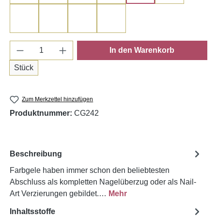
Anthrazit
Graphit
Black Sparkle
Black
Produkt Anzahl: Gib den gewünschten Wert e
In den Warenkorb
Stück
Zum Merkzettel hinzufügen
Produktnummer:
CG242
Beschreibung
Farbgele haben immer schon den beliebtes­ten
Abschluss als kompletten Nagelüberzug oder als Nail­
Art Verzierungen gebildet.…
Mehr
Inhaltsstoffe