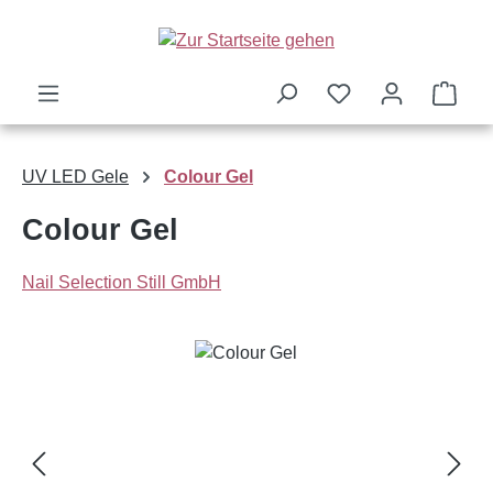
Zum Hauptinhalt springen
Ware
UV LED Gele
Colour Gel
Colour Gel
Nail Selection Still GmbH
Bildergalerie überspringen