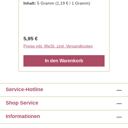
fertig zur Benutzung mit Liquid. Kein
Inhalt:
5 Gramm
(1,19 € / 1 Gramm)
Mischen notwendig.
Regulärer Preis:
5,95 €
Preise inkl. MwSt. zzgl. Versandkosten
In den Warenkorb
Service-Hotline
Shop Service
Informationen