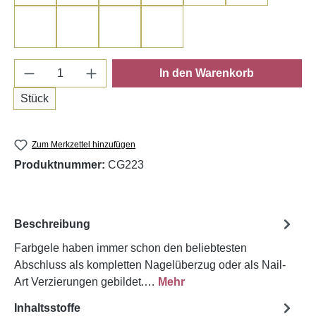
Anthrazit
Graphit
Black Sparkle
Black
Produkt Anzahl: Gib den gewünschten Wert e
In den Warenkorb
Stück
Zum Merkzettel hinzufügen
Produktnummer:
CG223
Beschreibung
Farbgele haben immer schon den beliebtes­ten
Abschluss als kompletten Nagelüberzug oder als Nail­
Art Verzierungen gebildet.…
Mehr
Inhaltsstoffe