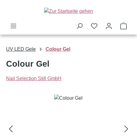
Zum Hauptinhalt springen
Ware
UV LED Gele
Colour Gel
Colour Gel
Nail Selection Still GmbH
Bildergalerie überspringen