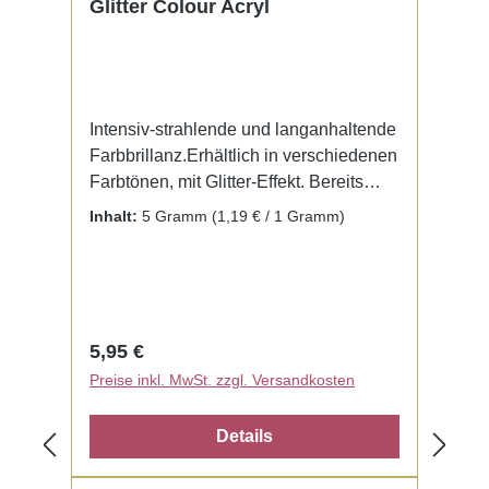
Glitter Colour Acryl
Intensiv-strahlende und langanhaltende
Farbbrillanz.Erhältlich in verschiedenen
Farbtönen, mit Glitter-Effekt. Bereits
fertig zur Benutzung mit Liquid. Kein
Inhalt:
5 Gramm
(1,19 € / 1 Gramm)
Mischen notwendig.
Regulärer Preis:
5,95 €
Preise inkl. MwSt. zzgl. Versandkosten
Details