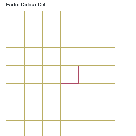
auswählen
Farbe Colour Gel
Lobster
Coralle
Nectarine
Red Sunrise
Red
Metallic Red
Classic Red
Bordeaux Gold
Sweet Berry
Cassis
Sex on the Beach
Orchidee
Frozen Berry
Pink
Light Pink
Rosa Elephant
Cool Berry
Sweet Candy
Elder
Violet
Classic Purple
Metallic Purple
Shiny Purple
Deep Purple
Caribbean Blue
Turquoise Blue
Petrol Blue
Night Green
Sparkling Ocean
Night Blue
Green Sparkle
Kiwi
Golden Green
Skin
Nude
Cognac
Caffee Latte
Moccachino
Espresso
Rum Chocolate
Chocobrown
Grey