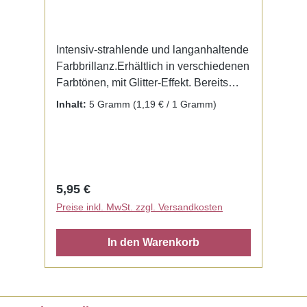
Intensiv-strahlende und langanhaltende
Farbbrillanz.Erhältlich in verschiedenen
Farbtönen, mit Glitter-Effekt. Bereits
fertig zur Benutzung mit Liquid. Kein
Inhalt:
5 Gramm
(1,19 € / 1 Gramm)
Mischen notwendig.
Regulärer Preis:
5,95 €
Preise inkl. MwSt. zzgl. Versandkosten
In den Warenkorb