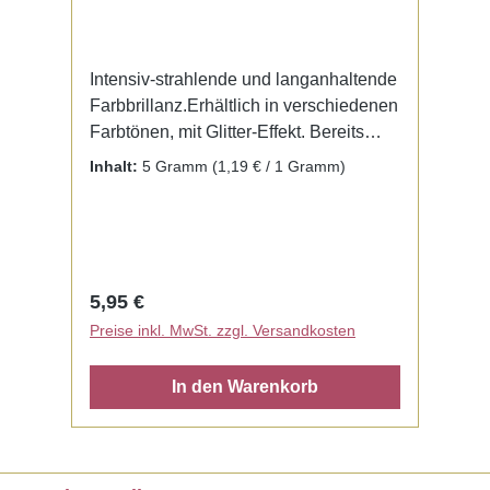
Intensiv-strahlende und langanhaltende
Farbbrillanz.Erhältlich in verschiedenen
Farbtönen, mit Glitter-Effekt. Bereits
fertig zur Benutzung mit Liquid. Kein
Inhalt:
5 Gramm
(1,19 € / 1 Gramm)
Mischen notwendig.
Regulärer Preis:
5,95 €
Preise inkl. MwSt. zzgl. Versandkosten
In den Warenkorb