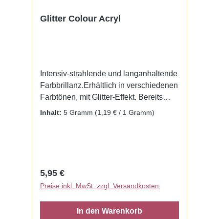
Glitter Colour Acryl
Intensiv-strahlende und langanhaltende
Farbbrillanz.Erhältlich in verschiedenen
Farbtönen, mit Glitter-Effekt. Bereits
fertig zur Benutzung mit Liquid. Kein
Inhalt:
5 Gramm
(1,19 € / 1 Gramm)
Mischen notwendig.
Regulärer Preis:
5,95 €
Preise inkl. MwSt. zzgl. Versandkosten
In den Warenkorb