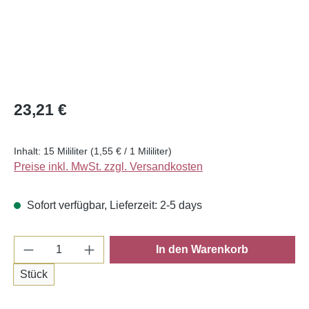
Regulärer Preis:
23,21 €
Inhalt:
15 Mililiter
(1,55 € / 1 Mililiter)
Preise inkl. MwSt. zzgl. Versandkosten
Sofort verfügbar, Lieferzeit: 2-5 days
Produkt Anzahl: Gib den gewünschten Wert e
In den Warenkorb
Stück