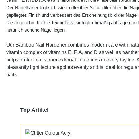
Vitamin E, F, A, D sowie Panthenol wurde für die Pflege beanspruchter 
Der Nagelhärter legt sich wie ein flexibler Schutzfilm über die Nage
gepflegtes Finish und verbessert das Erscheinungsbild der Nägel.
Die angenehm leichte Textur lässt sich gleichmäßig auftragen und e
natürlich schöne Nägel legen.
Our Bamboo Nail Hardener combines modern care with natural
vitamin complex of vitamins E, F, A, and D as well as pantheno
helps protect nails from external influences in everyday life
pleasantly light texture applies evenly and is ideal for regu
nails.
Produktgalerie überspringen
Top Artikel