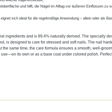
und weicher Nägel entwickelt.
loberfläche und hilft, die Nägel im Alltag vor äußeren Einflüssen zu sc
ignet sich ideal für die regelmäßige Anwendung – allein oder als Base 
 ingredients and is 89.4% naturally derived. The specially de
l, is designed to care for stressed and soft nails. The nail harde
. At the same time, the care formula ensures a smooth, well-gro
lar use—on its own or as a base coat under colored polish. Perfe