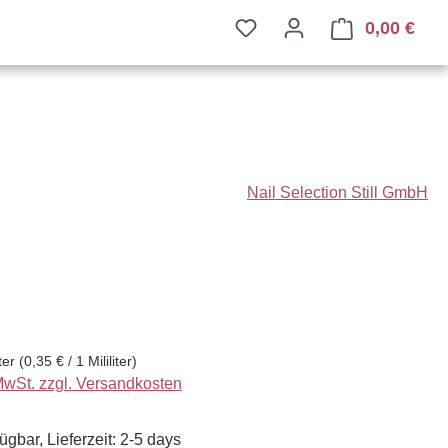
0,00 €
Ware
Nail Selection Still GmbH
eis:
iter
(0,35 € / 1 Mililiter)
 MwSt. zzgl. Versandkosten
ügbar, Lieferzeit: 2-5 days