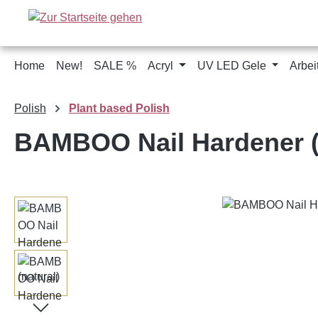
m Hauptinhalt springen
Zur Suche springen
Zur Hauptnavigation springen
Home
New!
SALE %
Acryl
UV LED Gele
Arbei
Polish
Plant based Polish
BAMBOO Nail Hardener (
Bildergalerie überspringen