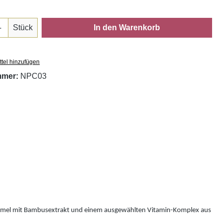
Anzahl: Gib den gewünschten Wert ein oder
Stück
In den Warenkorb
tel hinzufügen
mmer:
NPC03
 Formel mit Bambusextrakt und einem ausgewählten Vitamin-Komplex aus