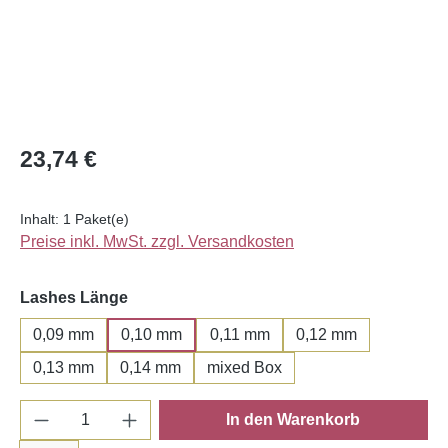
Regulärer Preis:
23,74 €
Inhalt:
1 Paket(e)
Preise inkl. MwSt. zzgl. Versandkosten
auswählen
Lashes Länge
0,09 mm
0,10 mm
0,11 mm
0,12 mm
0,13 mm
0,14 mm
mixed Box
Produkt Anzahl: Gib den gewünschten Wert e
In den Warenkorb