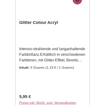
Glitter Colour Acryl
Intensiv-strahlende und langanhaltende
Farbbrillanz.Erhältlich in verschiedenen
Farbtönen, mit Glitter-Effekt. Bereits
fertig zur Benutzung mit Liquid. Kein
Inhalt:
5 Gramm
(1,19 € / 1 Gramm)
Mischen notwendig.
Regulärer Preis:
5,95 €
Preise inkl. MwSt. zzgl. Versandkosten