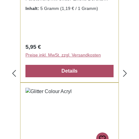
fertig zur Benutzung mit Liquid. Kein
Inhalt:
5 Gramm
(1,19 € / 1 Gramm)
Mischen notwendig.
Regulärer Preis:
5,95 €
Preise inkl. MwSt. zzgl. Versandkosten
Details